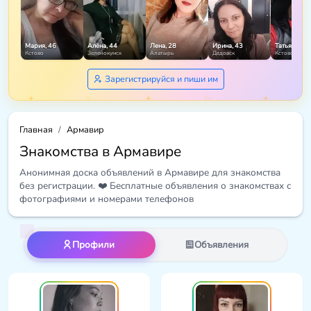
Мария, 46
Алёна, 44
Лена, 28
Ирина, 43
Татьяна, 48
Кстово
Зеленокумск
Алатырь
Дедовск
Кстово
Зарегистрируйся и пиши им
Главная
Армавир
Знакомства в Армавире
Анонимная доска объявлений в Армавире для знакомства
без регистрации. ❤️ Бесплатные объявления о знакомствах с
фотографиями и номерами телефонов
Профили
Объявления