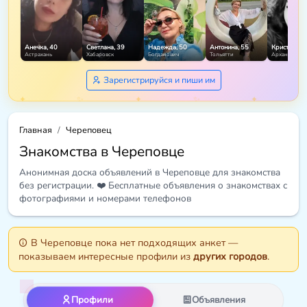
Анечка, 40
Светлана, 39
Надежда, 50
Антонина, 55
Кристина, 3
Астрахань
Хабаровск
Богданович
Тольятти
Архангельск
Зарегистрируйся и пиши им
Главная
Череповец
Знакомства в Череповце
Анонимная доска объявлений в Череповце для знакомства
без регистрации. ❤️ Бесплатные объявления о знакомствах с
фотографиями и номерами телефонов
В Череповце пока нет подходящих анкет —
показываем интересные профили из
других городов
.
Профили
Объявления