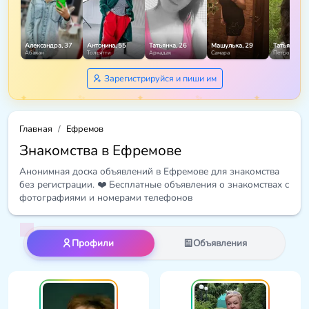
Александра, 37
Антонина, 55
Татьянка, 26
Машулька, 29
Татьяна, 43
Абакан
Тольятти
Аркадак
Самара
Петрозаводс
Зарегистрируйся и пиши им
Главная
Ефремов
Знакомства в Ефремове
Анонимная доска объявлений в Ефремове для знакомства
без регистрации. ❤️ Бесплатные объявления о знакомствах с
фотографиями и номерами телефонов
Профили
Объявления