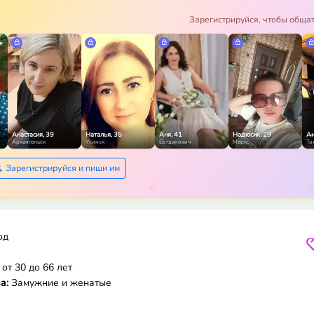
Зарегистрируйся, чтобы обща
Анастасия, 39
Наталья, 35
Аня, 41
Надюсик, 29
Ан
Архангельск
Усинск
Богданович
Маркс
То
Зарегистрируйся и пиши им
од
от 30 до 66 лет
а:
Замужние и женатые