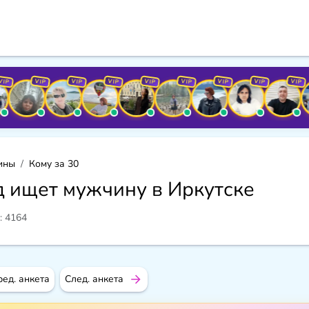
VIP
VIP
VIP
VIP
VIP
VIP
VIP
VIP
VIP
ины
Кому за 30
д ищет мужчину в Иркутске
: 4164
ед. анкета
След. анкета