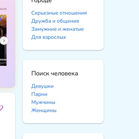
городе
ться
Серьезные отношения
Дружба и общение
Замужние и женатые
Для взрослых
тонина, 55
Светлана, 51
Татьяна, 43
Светлана, 55
Светлана
льятти
Алдан
Петрозаводск
Воронеж
Шаховска
Поиск человека
Девушки
Парни
Мужчины
Женщины