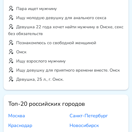
Пара ищет мужчину
Ищу молодую девушку для анального секса
Девушка 22 года хочет найти мужчину в Омске, секс
без обязательств
Познакомлюсь со свободной женщиной
Омск
Ищу взрослого мужчину
Ищу девушку для приятного времени вместе. Омск
Девушка, 25 л., г. Омск.
Топ-20 российских городов
Москва
Санкт-Петербург
Краснодар
Новосибирск