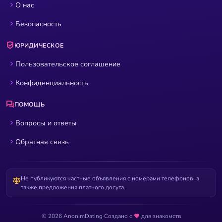
О нас
Безопасность
ЮРИДИЧЕСКОЕ
Пользовательское соглашение
Конфиденциальность
ПОМОЩЬ
Вопросы и ответы
Обратная связь
Не публикуются частные объявления с номерами телефонов, а
также предложения платного досуга.
© 2026 AnonimDating
·
Создано с
для знакомств