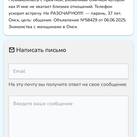
как И мне не хватает близких отношений. Телефон
ускорит встречу. Не РАЗОЧАРУЮ!!!!!!. — парень, 37 лет,
Омск, цель: общения. Объявление №58429 от 06.06.2025.
Знакомства с женщинами в Омск.
Написать письмо
На эту почту вы получите ответ на свое сообщение