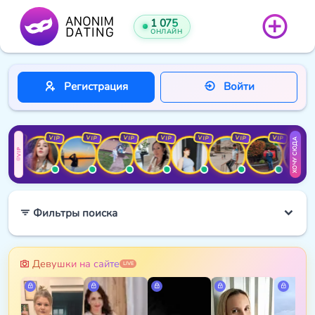
1 075
ОНЛАЙН
Регистрация
Войти
VIP
VIP
VIP
VIP
VIP
VIP
VIP
VIP
VIP
ХОЧУ СЮДА
VIP
Фильтры поиска
Девушки на сайте
LIVE