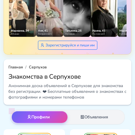
Марианна, 34
Аня, 41
Татьянка, 26
Ирина, 45
Марина, 42
Абакан
Богданович
Аркадак
Полевской
Канаш
Зарегистрируйся и пиши им
Главная
Серпухов
Знакомства в Серпухове
Анонимная доска объявлений в Серпухове для знакомства
без регистрации. ❤️ Бесплатные объявления о знакомствах с
фотографиями и номерами телефонов
Профили
Объявления