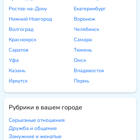
Ростов-на-Дону
Екатеринбург
Нижний Новгород
Воронеж
Волгоград
Челябинск
Красноярск
Самара
Саратов
Тюмень
Уфа
Омск
Казань
Владивосток
Иркутск
Пермь
Рубрики в вашем городе
Серьезные отношения
Дружба и общение
Замужние и женатые