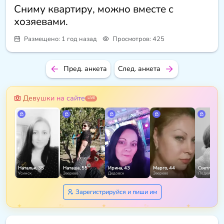
Сниму квартиру, можно вместе с
хозяевами.
Размещено: 1 год назад
Просмотров: 425
Пред. анкета
След. анкета
Девушки на сайте
LIVE
Наталья, 35
Наташа, 55
Ирина, 43
Марго, 44
Светлана, 5
Усинск
Зверево
Дедовск
Зверево
Лодейное По
Зарегистрируйся и пиши им