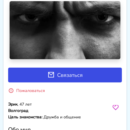
Связаться
Пожаловаться
Эрик
, 47 лет
Волгоград
Цель знакомства:
Дружба и общение
Обо мне