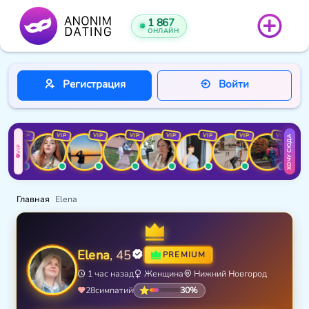
1 867
ОНЛАЙН
Регистрация
Войти
VIP
VIP
VIP
VIP
VIP
VIP
VIP
VIP
ХОЧУ СЮДА
VIP
Главная
Elena
Elena
, 45
PREMIUM
1 час назад
Женщина
Нижний Новгород
30%
28
симпатий