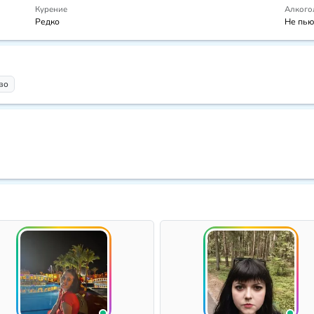
Курение
Алкого
Редко
Не пью
во