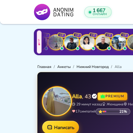
1 651
ОНЛАЙН
VIP
VIP
VIP
VIP
VIP
VIP
VIP
VIP
VI
VIP
Главная
Анкеты
Нижний Новгород
Alla
Alla
, 43
PREMIUM
29 минут назад
Женщина
Ни
21%
17
симпатий
Написать