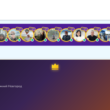
P
VIP
VIP
VIP
VIP
VIP
VIP
VIP
VIP
жний Новгород