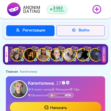
3 010
ОНЛАЙН
Регистрация
Войти
VIP
VIP
VIP
VIP
VIP
VIP
VIP
VIP
ХОЧУ СЮДА
VIP
Главная
Капитолина
Капитолина
, 27
6 минут назад
Женщина
Уфа
40%
19
симпатий
Написать