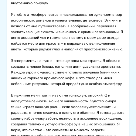
внутреннюю природу.

Я люблю атмосферу театра и наслаждаюсь погружением в мир 
исторических романов и увлекательных детективов. Эти книги 
позволяют мне путешествовать в воображении, переживая 
захватывающие сюжеты и знакомясь с яркими персонажами. Я 
ценю домашний уют и гармонию, поэтому в моем доме всегда 
найдется место для красоты – я выращиваю великолепные 
цветы, которые радуют глаз и наполняют пространство жизнью.

Эксперименты на кухне – это еще одна моя страсть. Я обожаю 
создавать новые блюда, наполняя дом чудесными ароматами. 
Каждое утро я с удовольствием готовлю ажурные блинчики к 
чашечке горячего ароматного кофе, и это стало для меня 
небольшим ритуалом, который придаёт дню особую атмосферу.

В мужчине меня притягивают не только ум, высокий IQ и 
целеустремленность, но и его уникальность. Чувство юмора 
также играет важную роль – если человек умеет смешить и 
радовать, я точно окажусь в плену его обаяния. Я готова дарить 
своему избраннику заботу, нежность и искреннее восхищение, 
создавая теплую и уютную атмосферу в наших отношениях. Я 
верю, что счастье – это совместные моменты радости, 
понимания и любви, и очень надеюсь встретить человека, с 