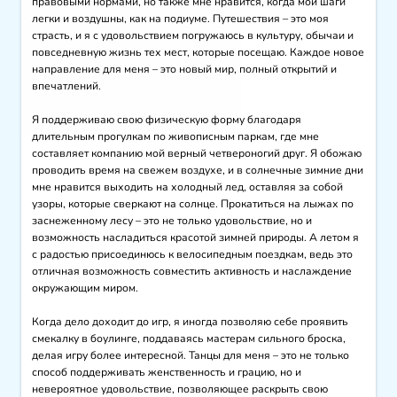
правовыми нормами, но также мне нравится, когда мои шаги 
легки и воздушны, как на подиуме. Путешествия – это моя 
страсть, и я с удовольствием погружаюсь в культуру, обычаи и 
повседневную жизнь тех мест, которые посещаю. Каждое новое 
направление для меня – это новый мир, полный открытий и 
впечатлений.

Я поддерживаю свою физическую форму благодаря 
длительным прогулкам по живописным паркам, где мне 
составляет компанию мой верный четвероногий друг. Я обожаю 
проводить время на свежем воздухе, и в солнечные зимние дни 
мне нравится выходить на холодный лед, оставляя за собой 
узоры, которые сверкают на солнце. Прокатиться на лыжах по 
заснеженному лесу – это не только удовольствие, но и 
возможность насладиться красотой зимней природы. А летом я 
с радостью присоединюсь к велосипедным поездкам, ведь это 
отличная возможность совместить активность и наслаждение 
окружающим миром.

Когда дело доходит до игр, я иногда позволяю себе проявить 
смекалку в боулинге, поддаваясь мастерам сильного броска, 
делая игру более интересной. Танцы для меня – это не только 
способ поддерживать женственность и грацию, но и 
невероятное удовольствие, позволяющее раскрыть свою 