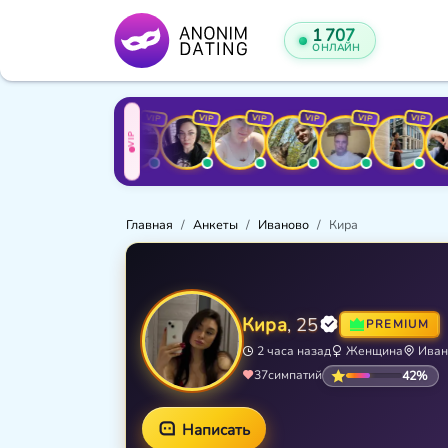
1 707
ОНЛАЙН
VIP
VIP
VIP
VIP
VIP
VIP
VIP
VIP
VI
VIP
Главная
Анкеты
Иваново
Кира
Кира
, 25
PREMIUM
2 часа назад
Женщина
Иван
42%
37
симпатий
Написать