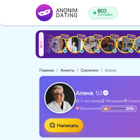
803
ОНЛАЙН
VIP
VIP
VIP
VIP
VIP
VIP
VIP
VIP
V
VIP
Главная
Анкеты
Смоленск
Алена
Алена
, 52
1 час назад
Женщина
Смоле
20%
19
симпатий
Написать