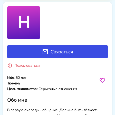
H
Связаться
Пожаловаться
hide
, 50 лет
Тюмень
Цель знакомства:
Серьезные отношения
Обо мне
В первую очередь - общение. Должна быть лёгкость,