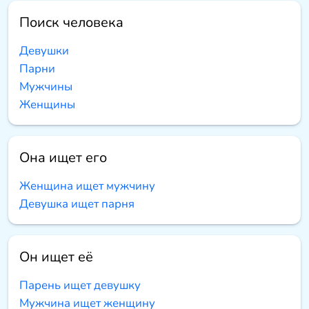
Поиск человека
Девушки
Парни
Мужчины
Женщины
Она ищет его
Женщина ищет мужчину
Девушка ищет парня
Он ищет её
Парень ищет девушку
Мужчина ищет женщину