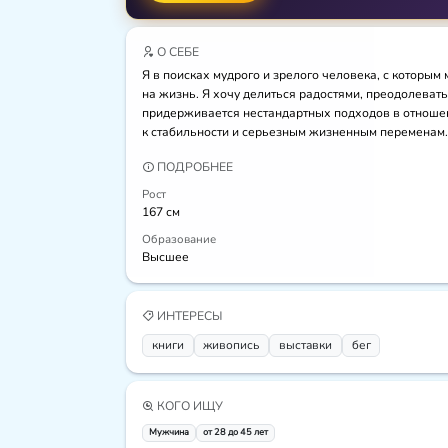
О СЕБЕ
Я в поисках мудрого и зрелого человека, с которым
на жизнь. Я хочу делиться радостями, преодолевать
придерживается нестандартных подходов в отношени
к стабильности и серьезным жизненным переменам.
ПОДРОБНЕЕ
Рост
167 см
Образование
Высшее
ИНТЕРЕСЫ
книги
живопись
выставки
бег
КОГО ИЩУ
Мужчина
от 28 до 45 лет