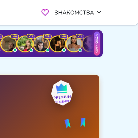
ЗНАКОМСТВА
ХОЧУ СЮДА
VIP
VIP
VIP
VIP
VIP
VIP
VIP
VIP
VI
PREMIUM
VIP MEMBER