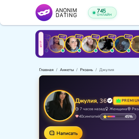
745
ОНЛАЙН
VIP
VIP
VIP
VIP
VIP
VIP
VIP
VIP
VIP
VIP
Главная
Анкеты
Рязань
Джулия
Джулия
, 36
PREMIU
7 часов назад
Женщина
Ряз
45%
40
симпатий
Написать